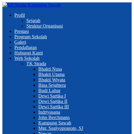
Profil
Sejarah
Struktur Organisasi
Prestasi
Program Sekolah
Galeri
Pendaftaran
Hubungi Kami
Web Sekolah
TK Strada
Bhakti Nusa
Bhakti Utama
Bhakti Wiyata
Bina Sejahtera
Budi Luhur
Dewi Sartika I
Dewi Sartika II
Dewi Sartika III
Indriyasana
John Berchmans
Kampung Sawah
Mgr. Sugiyopranoto, SJ
Nawar