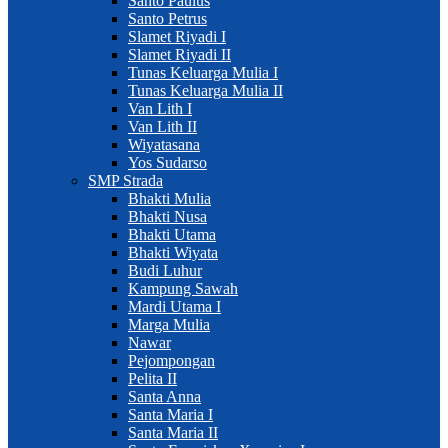
Santo Paulus
Santo Petrus
Slamet Riyadi I
Slamet Riyadi II
Tunas Keluarga Mulia I
Tunas Keluarga Mulia II
Van Lith I
Van Lith II
Wiyatasana
Yos Sudarso
SMP Strada
Bhakti Mulia
Bhakti Nusa
Bhakti Utama
Bhakti Wiyata
Budi Luhur
Kampung Sawah
Mardi Utama I
Marga Mulia
Nawar
Pejompongan
Pelita II
Santa Anna
Santa Maria I
Santa Maria II