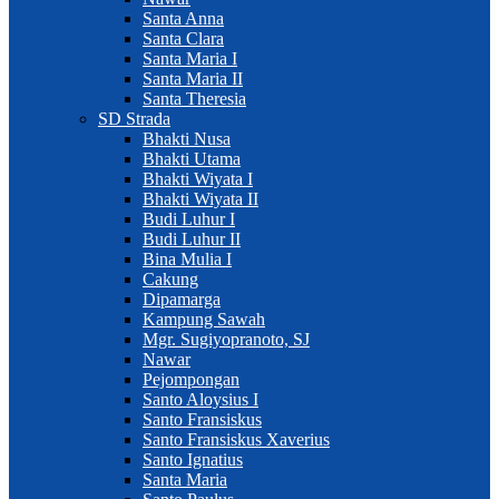
Santa Anna
Santa Clara
Santa Maria I
Santa Maria II
Santa Theresia
SD Strada
Bhakti Nusa
Bhakti Utama
Bhakti Wiyata I
Bhakti Wiyata II
Budi Luhur I
Budi Luhur II
Bina Mulia I
Cakung
Dipamarga
Kampung Sawah
Mgr. Sugiyopranoto, SJ
Nawar
Pejompongan
Santo Aloysius I
Santo Fransiskus
Santo Fransiskus Xaverius
Santo Ignatius
Santa Maria