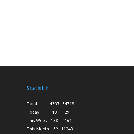
Statistik
Total
4365
134718
Today
19
29
This Week
138
2161
This Month
162
11248