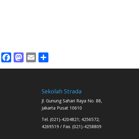
Facebook
Mastodon
Email
Share
Sekolah Strada
Jl. Gunung Sahari Raya No. 88,
Jakarta Pusat 10610
Tel. (021)-4204821; 4256572;
4269519 / Fax. (021)-4258809