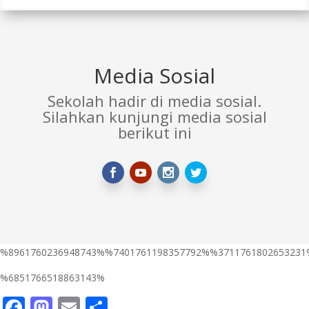
Media Sosial
Sekolah hadir di media sosial.
Silahkan kunjungi media sosial
berikut ini
%8961760236948743%%7401761198357792%%3711761802653231
%6851766518863143%
Facebook
Mastodon
Email
Share