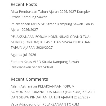
b
d
l
e
Recent Posts
o
o
Misa Pembukaan Tahun Ajaran 2026/2027 Komplek
o
n
Strada Kampung Sawah
k
Pelaksanaan MPLS SD Strada Kampung Sawah Tahun
Ajaran 2026/2027
PELAKSANAAN FORUM KOMUNIKASI ORANG TUA
MURID (FORKOM) KELAS 1 DAN SISWA PINDAHAN
TAHUN AJARAN 2026/2027
Agenda Juli 2026
Forkom Kelas VI SD Strada Kampung Sawah
Dilaksanakan Secara Virtual
Recent Comments
Nilam Astriani
on
PELAKSANAAN FORUM
KOMUNIKASI ORANG TUA MURID (FORKOM) KELAS 1
DAN SISWA PINDAHAN TAHUN AJARAN 2026/2027
Vega Adjibusono
on
PELAKSANAAN FORUM