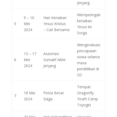
Jenjang
Memperingati
9 – 10
Hari Kenaikan
kenaikan
5
Mei
Yesus Kristus
Yesus ke
2024
– Cuti Bersama
Sorga
Mengevaluasi
pencapaian
13 – 17
Asesmen
siswa selama
6
Mei
Sumatif Akhir
masa
2024
Jenjang
pendidikan di
SD
Tempat:
18 Mei
Pesta Besar
Dragonfly
7
2024
Siaga
Youth Camp
Toyogiri
20 Mei
Hari Kebangkitan
Upacara