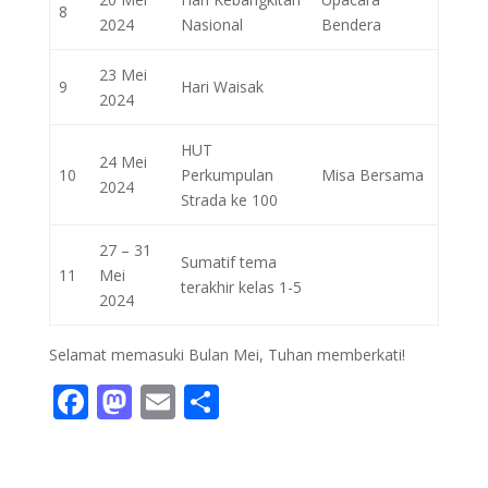
8
2024
Nasional
Bendera
23 Mei
9
Hari Waisak
2024
HUT
24 Mei
10
Perkumpulan
Misa Bersama
2024
Strada ke 100
27 – 31
Sumatif tema
11
Mei
terakhir kelas 1-5
2024
Selamat memasuki Bulan Mei, Tuhan memberkati!
F
M
E
S
ac
as
m
h
e
to
ai
ar