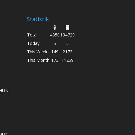
Statistik
Total
4350
134729
Today
5
5
This Week
149
2172
This Month
173
11259
AHUN
AHUN