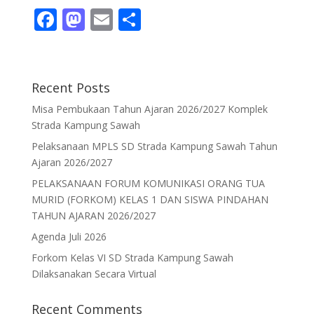
F
M
E
S
ac
as
m
h
e
to
ai
ar
b
d
l
e
Recent Posts
o
o
Misa Pembukaan Tahun Ajaran 2026/2027 Komplek
o
n
Strada Kampung Sawah
k
Pelaksanaan MPLS SD Strada Kampung Sawah Tahun
Ajaran 2026/2027
PELAKSANAAN FORUM KOMUNIKASI ORANG TUA
MURID (FORKOM) KELAS 1 DAN SISWA PINDAHAN
TAHUN AJARAN 2026/2027
Agenda Juli 2026
Forkom Kelas VI SD Strada Kampung Sawah
Dilaksanakan Secara Virtual
Recent Comments