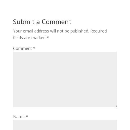
b
d
l
e
o
o
Submit a Comment
o
n
Your email address will not be published.
Required
k
fields are marked
*
Comment
*
Name
*