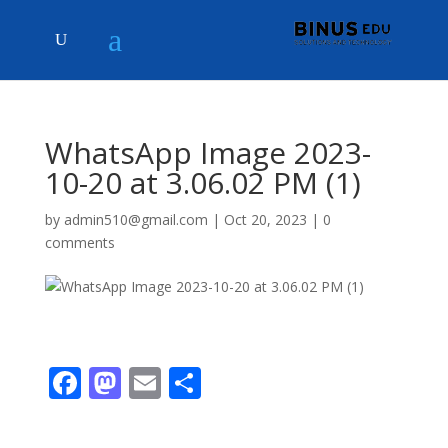
WhatsApp Image 2023-
10-20 at 3.06.02 PM (1)
by
admin510@gmail.com
|
Oct 20, 2023
|
0
comments
F
M
E
S
ac
as
m
h
e
to
ai
ar