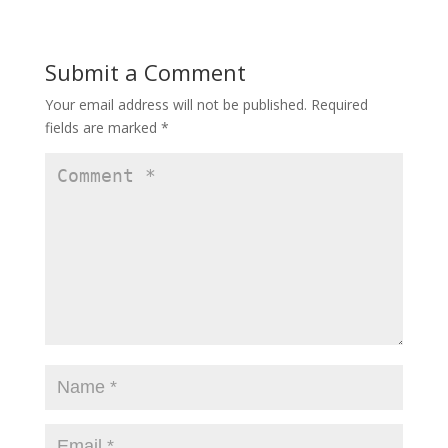
b
d
l
e
o
o
Submit a Comment
o
n
Your email address will not be published.
Required
k
fields are marked
*