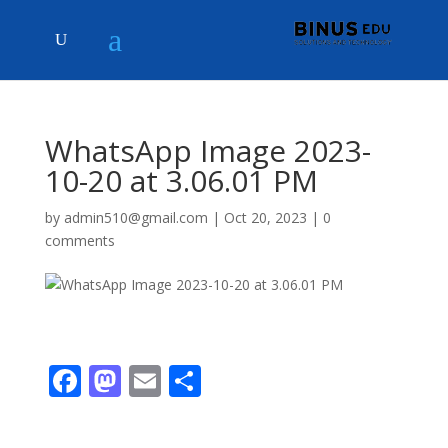
WhatsApp Image 2023-
10-20 at 3.06.01 PM
by
admin510@gmail.com
|
Oct 20, 2023
|
0
comments
F
M
E
S
ac
as
m
h
e
to
ai
ar