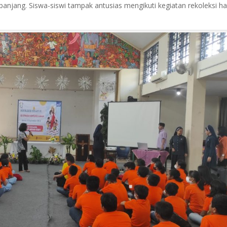
jang. Siswa-siswi tampak antusias mengikuti kegiatan rekoleksi hari