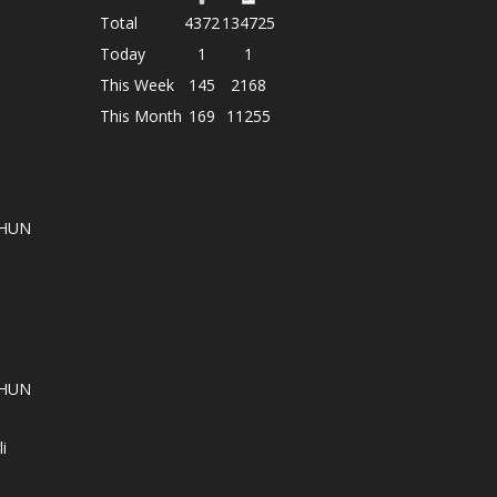
Total
4372
134725
Today
1
1
This Week
145
2168
This Month
169
11255
AHUN
AHUN
i