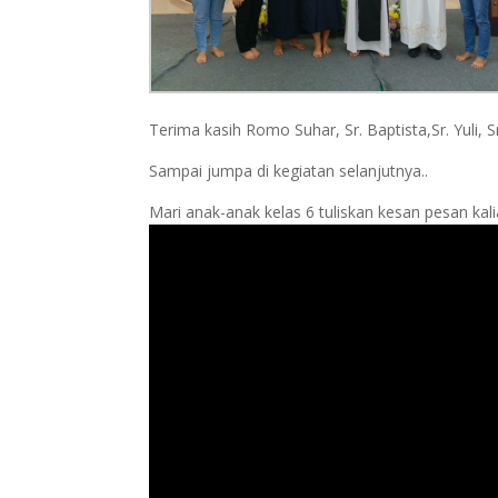
Terima kasih Romo Suhar, Sr. Baptista,Sr. Yuli, S
Sampai jumpa di kegiatan selanjutnya..
Mari anak-anak kelas 6 tuliskan kesan pesan ka