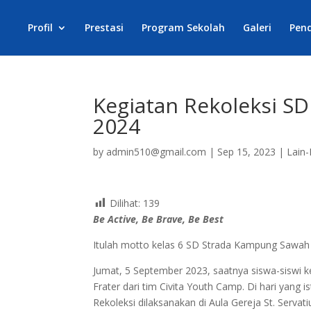
Profil
Prestasi
Program Sekolah
Galeri
Pen
Kegiatan Rekoleksi S
2024
by
admin510@gmail.com
|
Sep 15, 2023
|
Lain-
Dilihat:
139
Be Active, Be Brave, Be Best
Itulah motto kelas 6 SD Strada Kampung Sawah y
Jumat, 5 September 2023, saatnya siswa-siswi
Frater dari tim Civita Youth Camp. Di hari yang 
Rekoleksi dilaksanakan di Aula Gereja St. Servati