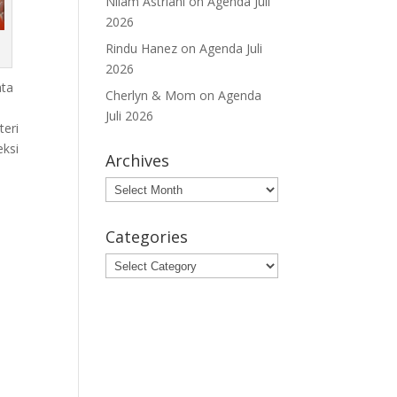
Nilam Astriani
on
Agenda Juli
2026
Rindu Hanez
on
Agenda Juli
2026
ata
Cherlyn & Mom
on
Agenda
Juli 2026
teri
eksi
Archives
Archives
Categories
Categories