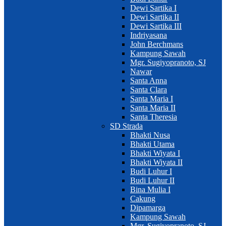
Dewi Sartika I
Dewi Sartika II
Dewi Sartika III
Indriyasana
John Berchmans
Kampung Sawah
Mgr. Sugiyopranoto, SJ
Nawar
Santa Anna
Santa Clara
Santa Maria I
Santa Maria II
Santa Theresia
SD Strada
Bhakti Nusa
Bhakti Utama
Bhakti Wiyata I
Bhakti Wiyata II
Budi Luhur I
Budi Luhur II
Bina Mulia I
Cakung
Dipamarga
Kampung Sawah
Mgr. Sugiyopranoto, SJ