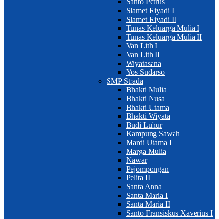
Santo Petrus
Slamet Riyadi I
Slamet Riyadi II
Tunas Keluarga Mulia I
Tunas Keluarga Mulia II
Van Lith I
Van Lith II
Wiyatasana
Yos Sudarso
SMP Strada
Bhakti Mulia
Bhakti Nusa
Bhakti Utama
Bhakti Wiyata
Budi Luhur
Kampung Sawah
Mardi Utama I
Marga Mulia
Nawar
Pejompongan
Pelita II
Santa Anna
Santa Maria I
Santa Maria II
Santo Fransiskus Xaverius I