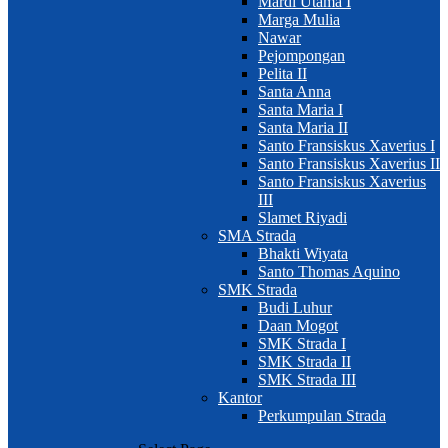
Mardi Utama I
Marga Mulia
Nawar
Pejompongan
Pelita II
Santa Anna
Santa Maria I
Santa Maria II
Santo Fransiskus Xaverius I
Santo Fransiskus Xaverius II
Santo Fransiskus Xaverius
III
Slamet Riyadi
SMA Strada
Bhakti Wiyata
Santo Thomas Aquino
SMK Strada
Budi Luhur
Daan Mogot
SMK Strada I
SMK Strada II
SMK Strada III
Kantor
Perkumpulan Strada