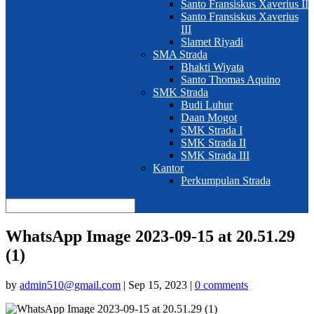
Santo Fransiskus Xaverius II
Santo Fransiskus Xaverius
III
Slamet Riyadi
SMA Strada
Bhakti Wiyata
Santo Thomas Aquino
SMK Strada
Budi Luhur
Daan Mogot
SMK Strada I
SMK Strada II
SMK Strada III
Kantor
Perkumpulan Strada
WhatsApp Image 2023-09-15 at 20.51.29
(1)
by
admin510@gmail.com
|
Sep 15, 2023
|
0 comments