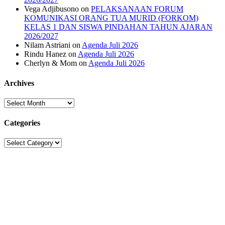
Vega Adjibusono
on
PELAKSANAAN FORUM
KOMUNIKASI ORANG TUA MURID (FORKOM)
KELAS 1 DAN SISWA PINDAHAN TAHUN AJARAN
2026/2027
Nilam Astriani
on
Agenda Juli 2026
Rindu Hanez
on
Agenda Juli 2026
Cherlyn & Mom
on
Agenda Juli 2026
Archives
Archives
Categories
Categories
Sekolah Strada
Jl. Gunung Sahari Raya No. 88, Jakarta Pusat 10610
Tel. (021)-4204821; 4256572; 4269519 / Fax. (021)-4258809
Kategori