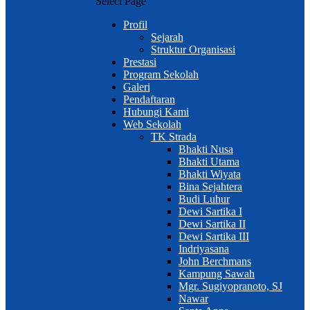
Select Page
Profil
Sejarah
Struktur Organisasi
Prestasi
Program Sekolah
Galeri
Pendaftaran
Hubungi Kami
Web Sekolah
TK Strada
Bhakti Nusa
Bhakti Utama
Bhakti Wiyata
Bina Sejahtera
Budi Luhur
Dewi Sartika I
Dewi Sartika II
Dewi Sartika III
Indriyasana
John Berchmans
Kampung Sawah
Mgr. Sugiyopranoto, SJ
Nawar