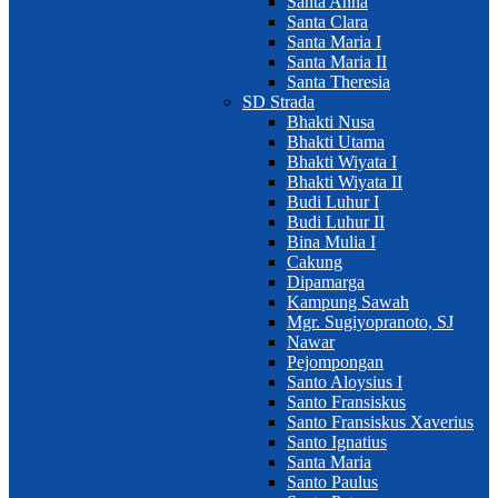
Santa Anna
Santa Clara
Santa Maria I
Santa Maria II
Santa Theresia
SD Strada
Bhakti Nusa
Bhakti Utama
Bhakti Wiyata I
Bhakti Wiyata II
Budi Luhur I
Budi Luhur II
Bina Mulia I
Cakung
Dipamarga
Kampung Sawah
Mgr. Sugiyopranoto, SJ
Nawar
Pejompongan
Santo Aloysius I
Santo Fransiskus
Santo Fransiskus Xaverius
Santo Ignatius
Santa Maria
Santo Paulus