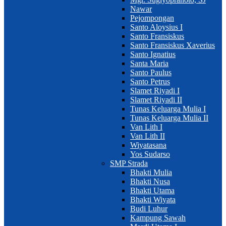
Nawar
Pejompongan
Santo Aloysius I
Santo Fransiskus
Santo Fransiskus Xaverius
Santo Ignatius
Santa Maria
Santo Paulus
Santo Petrus
Slamet Riyadi I
Slamet Riyadi II
Tunas Keluarga Mulia I
Tunas Keluarga Mulia II
Van Lith I
Van Lith II
Wiyatasana
Yos Sudarso
SMP Strada
Bhakti Mulia
Bhakti Nusa
Bhakti Utama
Bhakti Wiyata
Budi Luhur
Kampung Sawah