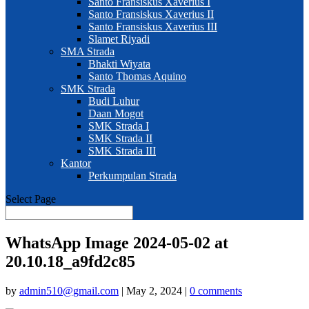
Santo Fransiskus Xaverius I
Santo Fransiskus Xaverius II
Santo Fransiskus Xaverius III
Slamet Riyadi
SMA Strada
Bhakti Wiyata
Santo Thomas Aquino
SMK Strada
Budi Luhur
Daan Mogot
SMK Strada I
SMK Strada II
SMK Strada III
Kantor
Perkumpulan Strada
Select Page
WhatsApp Image 2024-05-02 at
20.10.18_a9fd2c85
by
admin510@gmail.com
|
May 2, 2024
|
0 comments