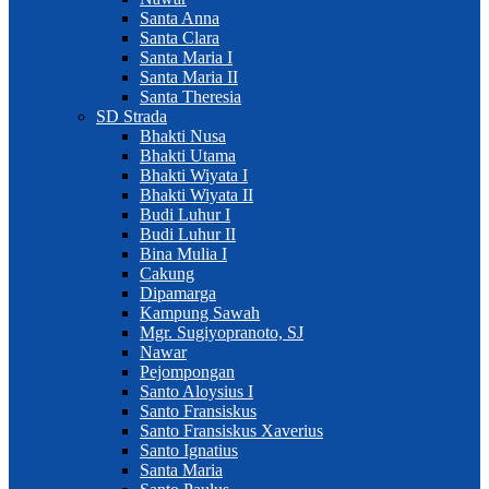
Santa Anna
Santa Clara
Santa Maria I
Santa Maria II
Santa Theresia
SD Strada
Bhakti Nusa
Bhakti Utama
Bhakti Wiyata I
Bhakti Wiyata II
Budi Luhur I
Budi Luhur II
Bina Mulia I
Cakung
Dipamarga
Kampung Sawah
Mgr. Sugiyopranoto, SJ
Nawar
Pejompongan
Santo Aloysius I
Santo Fransiskus
Santo Fransiskus Xaverius
Santo Ignatius
Santa Maria