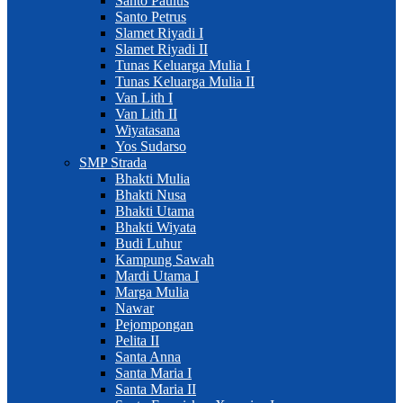
Santo Paulus
Santo Petrus
Slamet Riyadi I
Slamet Riyadi II
Tunas Keluarga Mulia I
Tunas Keluarga Mulia II
Van Lith I
Van Lith II
Wiyatasana
Yos Sudarso
SMP Strada
Bhakti Mulia
Bhakti Nusa
Bhakti Utama
Bhakti Wiyata
Budi Luhur
Kampung Sawah
Mardi Utama I
Marga Mulia
Nawar
Pejompongan
Pelita II
Santa Anna
Santa Maria I
Santa Maria II