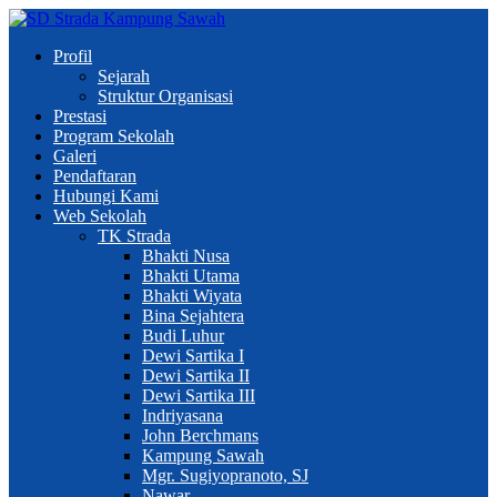
Profil
Sejarah
Struktur Organisasi
Prestasi
Program Sekolah
Galeri
Pendaftaran
Hubungi Kami
Web Sekolah
TK Strada
Bhakti Nusa
Bhakti Utama
Bhakti Wiyata
Bina Sejahtera
Budi Luhur
Dewi Sartika I
Dewi Sartika II
Dewi Sartika III
Indriyasana
John Berchmans
Kampung Sawah
Mgr. Sugiyopranoto, SJ
Nawar