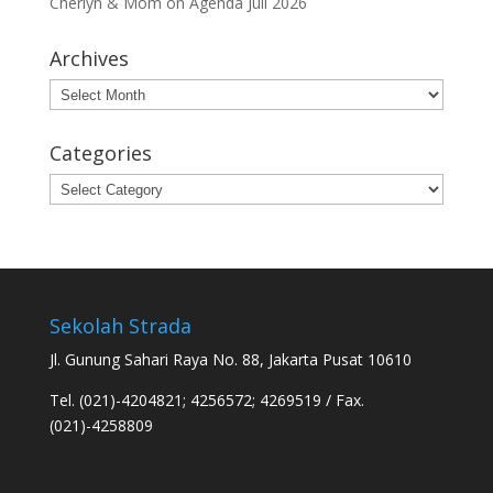
Cherlyn & Mom
on
Agenda Juli 2026
Archives
Archives
Categories
Categories
Sekolah Strada
Jl. Gunung Sahari Raya No. 88, Jakarta Pusat 10610
Tel. (021)-4204821; 4256572; 4269519 / Fax.
(021)-4258809