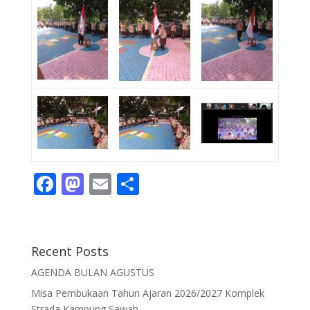
F
M
E
S
ac
as
m
h
e
to
ai
ar
b
d
l
e
Recent Posts
o
o
AGENDA BULAN AGUSTUS
o
n
Misa Pembukaan Tahun Ajaran 2026/2027 Komplek
Strada Kampung Sawah