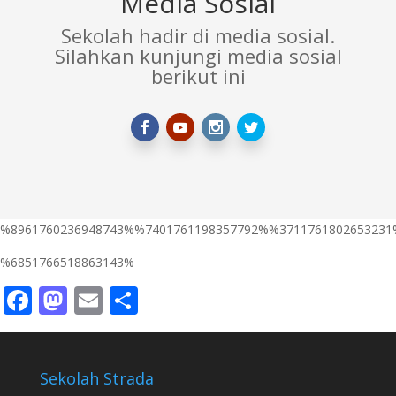
Media Sosial
Sekolah hadir di media sosial.
Silahkan kunjungi media sosial
berikut ini
%8961760236948743%%7401761198357792%%3711761802653231
%6851766518863143%
Facebook
Mastodon
Email
Share
Sekolah Strada