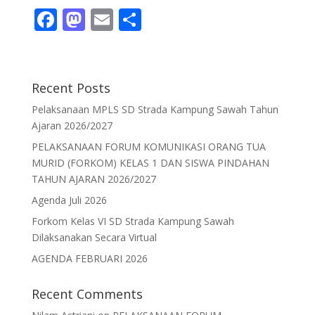
F
M
E
S
ac
as
m
h
e
to
ai
ar
b
d
l
e
Recent Posts
o
o
Pelaksanaan MPLS SD Strada Kampung Sawah Tahun
o
n
Ajaran 2026/2027
k
PELAKSANAAN FORUM KOMUNIKASI ORANG TUA
MURID (FORKOM) KELAS 1 DAN SISWA PINDAHAN
TAHUN AJARAN 2026/2027
Agenda Juli 2026
Forkom Kelas VI SD Strada Kampung Sawah
Dilaksanakan Secara Virtual
AGENDA FEBRUARI 2026
Recent Comments