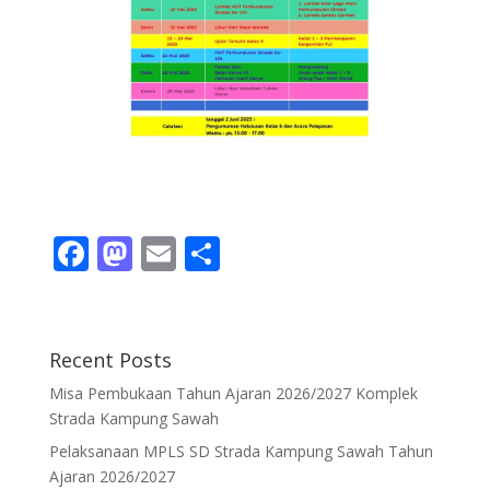
F
M
E
S
ac
as
m
h
e
to
ai
ar
b
d
l
e
Recent Posts
o
o
Misa Pembukaan Tahun Ajaran 2026/2027 Komplek
o
n
Strada Kampung Sawah
k
Pelaksanaan MPLS SD Strada Kampung Sawah Tahun
Ajaran 2026/2027