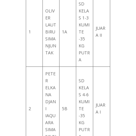
SD
OLIV
KELA
ER
S 1-3
LAUT
KUMI
JUAR
1
BIRU
1A
TE
A II
SIMA
-35
NJUN
KG
TAK
PUTR
A
PETE
R
SD
ELKA
KELA
NA
S 4-6
DJAN
KUMI
JUAR
2
I
5B
TE
A I
IAQU
-35
ARA
KG
SIMA
PUTR