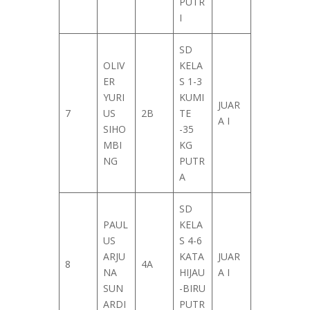
PUTR
I
SD
OLIV
KELA
ER
S 1-3
YURI
KUMI
JUAR
7
US
2B
TE
A I
SIHO
-35
MBI
KG
NG
PUTR
A
SD
PAUL
KELA
US
S 4-6
ARJU
KATA
JUAR
8
4A
NA
HIJAU
A I
SUN
-BIRU
ARDI
PUTR