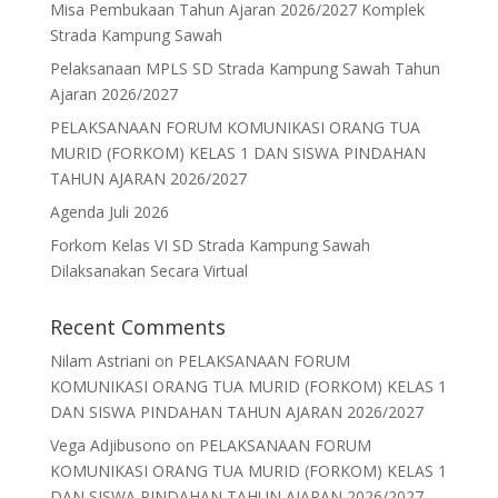
F
M
E
S
ac
as
m
h
e
to
ai
ar
b
d
l
e
Recent Posts
o
o
Misa Pembukaan Tahun Ajaran 2026/2027 Komplek
o
n
Strada Kampung Sawah
k
Pelaksanaan MPLS SD Strada Kampung Sawah Tahun
Ajaran 2026/2027
PELAKSANAAN FORUM KOMUNIKASI ORANG TUA
MURID (FORKOM) KELAS 1 DAN SISWA PINDAHAN
TAHUN AJARAN 2026/2027
Agenda Juli 2026
Forkom Kelas VI SD Strada Kampung Sawah
Dilaksanakan Secara Virtual