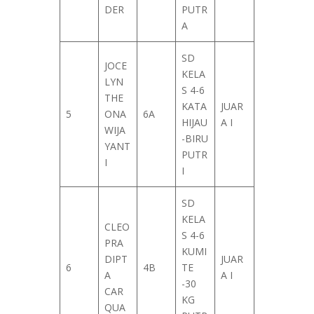
DER
PUTR
A
SD
JOCE
KELA
LYN
S 4-6
THE
KATA
JUAR
5
ONA
6A
HIJAU
A I
WIJA
-BIRU
YANT
PUTR
I
I
SD
KELA
CLEO
S 4-6
PRA
KUMI
DIPT
JUAR
6
4B
TE
A
A I
-30
CAR
KG
QUA