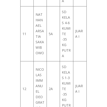
A
SD
NAT
KELA
HAN
S 4-6
AEL
KUMI
ARSA
JUAR
11
5A
TE
TIA
A I
-35
SAKA
KG
WIB
PUTR
OWO
A
SD
NICO
KELA
LAS
S 1-3
IMM
KUMI
ANU
JUAR
12
2A
TE
EL
A I
-35
DEO
KG
GRAT
PUTR