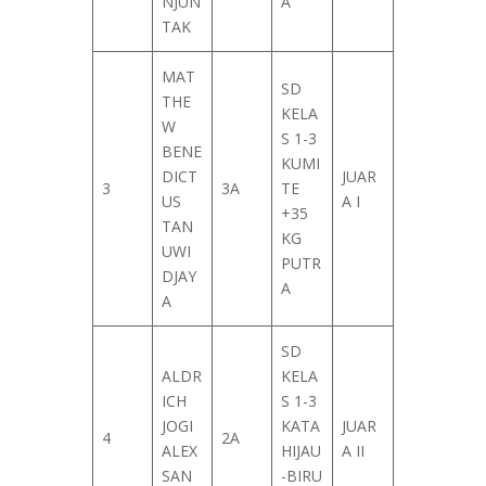
NJUN
A
TAK
MAT
SD
THE
KELA
W
S 1-3
BENE
KUMI
DICT
JUAR
3
3A
TE
US
A I
+35
TAN
KG
UWI
PUTR
DJAY
A
A
SD
ALDR
KELA
ICH
S 1-3
JOGI
KATA
JUAR
4
2A
ALEX
HIJAU
A II
SAN
-BIRU