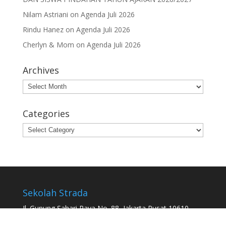
Recent Comments
Nilam Astriani
on
PELAKSANAAN FORUM
KOMUNIKASI ORANG TUA MURID (FORKOM) KELAS 1
DAN SISWA PINDAHAN TAHUN AJARAN 2026/2027
Vega Adjibusono
on
PELAKSANAAN FORUM
KOMUNIKASI ORANG TUA MURID (FORKOM) KELAS 1
DAN SISWA PINDAHAN TAHUN AJARAN 2026/2027
Nilam Astriani
on
Agenda Juli 2026
Rindu Hanez
on
Agenda Juli 2026
Cherlyn & Mom
on
Agenda Juli 2026
Archives
Archives
Categories
Categories