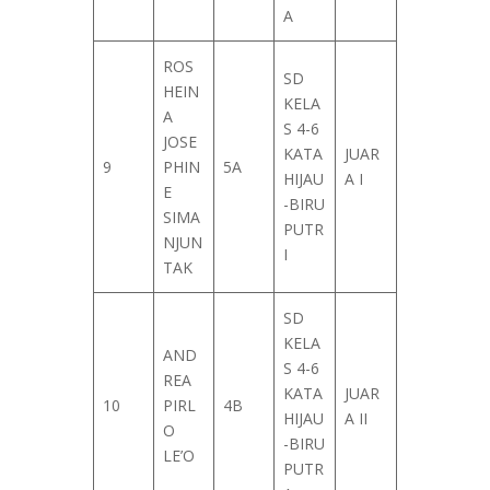
A
ROS
SD
HEIN
KELA
A
S 4-6
JOSE
KATA
JUAR
9
PHIN
5A
HIJAU
A I
E
-BIRU
SIMA
PUTR
NJUN
I
TAK
SD
KELA
AND
S 4-6
REA
KATA
JUAR
10
PIRL
4B
HIJAU
A II
O
-BIRU
LE’O
PUTR