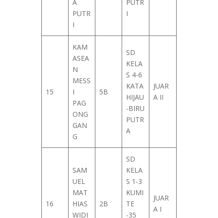
A
PUTR
PUTR
I
I
KAM
SD
ASEA
KELA
N
S 4-6
MESS
KATA
JUAR
15
I
5B
HIJAU
A II
PAG
-BIRU
ONG
PUTR
GAN
A
G
SD
SAM
KELA
UEL
S 1-3
MAT
KUMI
JUAR
16
HIAS
2B
TE
A I
WIDI
-35