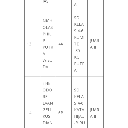
IAS
A
SD
NICH
KELA
OLAS
S 4-6
PHILI
KUMI
P
JUAR
13
4A
TE
PUTR
A II
-35
A
KG
WISU
PUTR
DA
A
THE
ODO
SD
RE
KELA
EVAN
S 4-6
GELI
KATA
JUAR
14
6B
KUS
HIJAU
A II
DIAN
-BIRU