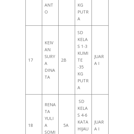
ANT
KG
O
PUTR
A
SD
KELA
KEIV
S 1-3
AN
KUMI
SURY
JUAR
17
2B
TE
A
A I
-35
DINA
KG
TA
PUTR
A
SD
RENA
KELA
TA
S 4-6
YULI
KATA
JUAR
18
A
5A
HIJAU
A I
SOMI