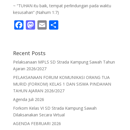
~ “TUHAN itu baik, tempat perlindungan pada waktu
kesusahan” (Nahum 1:7)
F
M
E
S
ac
as
m
h
e
to
ai
ar
b
d
l
e
Recent Posts
o
o
Pelaksanaan MPLS SD Strada Kampung Sawah Tahun
o
n
Ajaran 2026/2027
k
PELAKSANAAN FORUM KOMUNIKASI ORANG TUA
MURID (FORKOM) KELAS 1 DAN SISWA PINDAHAN
TAHUN AJARAN 2026/2027
Agenda Juli 2026
Forkom Kelas VI SD Strada Kampung Sawah
Dilaksanakan Secara Virtual
AGENDA FEBRUARI 2026